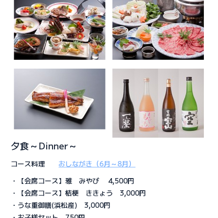
夕食～Dinner～
コース料理
おしながき（6月～8月）
・【会席コース】雅 みやび 4,500円
・【会席コース】桔梗 ききょう 3,000円
・うな重御膳(浜松産) 3,000円
・お子様セット 750円