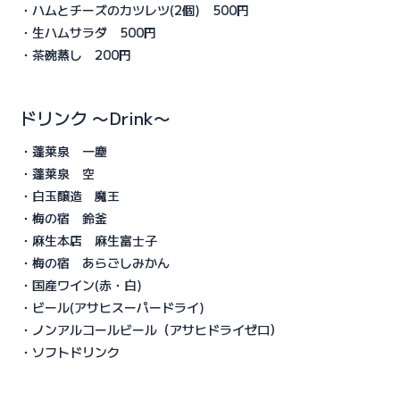
・ハムとチーズのカツレツ(2個) 500円
・生ハムサラダ 500円
・茶碗蒸し 200円
ドリンク 〜Drink〜
・蓬莱泉 一塵
・蓬莱泉 空
・白玉醸造 魔王
・梅の宿 鈴釜
・麻生本店 麻生富士子
・梅の宿 あらごしみかん
・国産ワイン(赤・白)
・ビール(アサヒスーパードライ)
・ノンアルコールビール（アサヒドライゼロ）
・ソフトドリンク