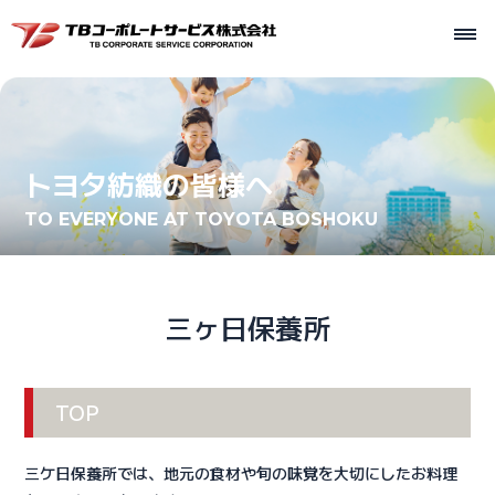
トヨタ紡織の皆様へ
TO EVERYONE AT TOYOTA BOSHOKU
三ヶ日保養所
TOP
三ケ日保養所では、地元の食材や旬の味覚を大切にしたお料理