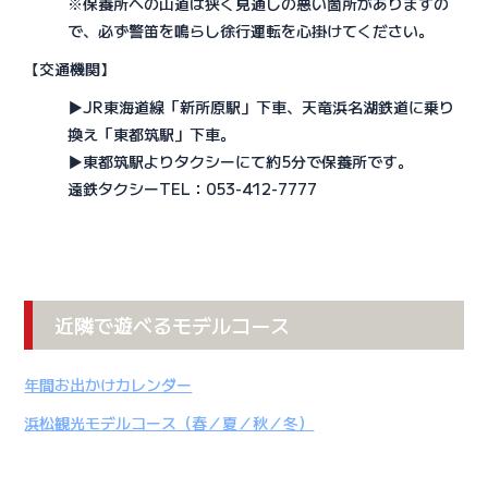
※保養所への山道は狭く見通しの悪い箇所がありますの
で、必ず警笛を鳴らし徐行運転を心掛けてください。
【交通機関】
▶JR東海道線「新所原駅」下車、天竜浜名湖鉄道に乗り
換え「東都筑駅」下車。
▶東都筑駅よりタクシーにて約5分で保養所です。
遠鉄タクシーTEL：053-412-7777
近隣で遊べるモデルコース
年間お出かけカレンダー
浜松観光モデルコース（春／夏／秋／冬）