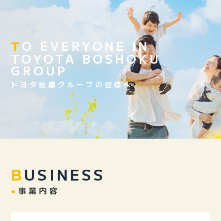
O EVERYONE IN
T
TOYOTA BOSHOKU
GROUP
トヨタ紡織グループの皆様へ
USINESS
B
●
事業内容